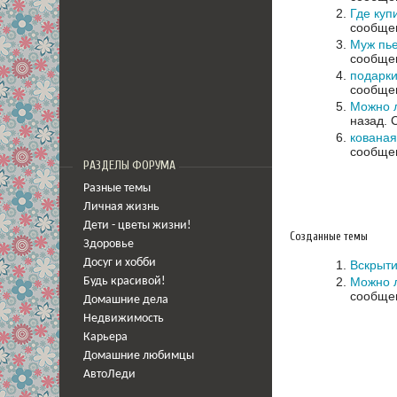
Где куп
сообщен
Муж пье
сообщен
подарки
сообщен
Можно л
назад.
кованая
сообщен
РАЗДЕЛЫ ФОРУМА
Разные темы
Личная жизнь
Дети - цветы жизни!
Созданные темы
Здоровье
Досуг и хобби
Вскрыти
Можно л
Будь красивой!
сообщен
Домашние дела
Недвижимость
Карьера
Домашние любимцы
АвтоЛеди