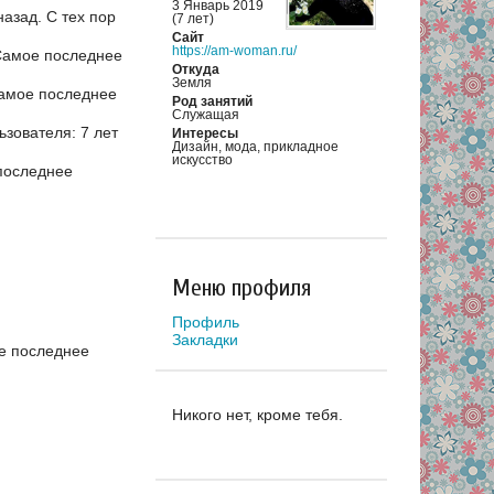
3 Январь 2019
назад.
С тех пор
(7 лет)
Сайт
https://am-woman.ru/
амое последнее
Откуда
Земля
амое последнее
Род занятий
Служащая
зователя: 7 лет
Интересы
Дизайн, мода, прикладное
искусство
последнее
Меню профиля
Профиль
Закладки
е последнее
Никого нет, кроме тебя.