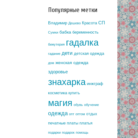
Популярные метки
СП
Владимир
Красота
Дешево
бабка
беременность
Сумки
гадалка
бижутерия
дети
детская одежда
гадание
женская одежда
дом
здоровье
знахарка
инжграф
косметика
купить
магия
обувь
обучение
одежда
отдых
опт
оптом
печатные платы
платья
подарки
подарок
помощь