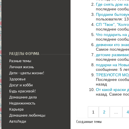
Где снять дом н
последнее сообщ
Продаем бытову
пользователя: 13
СП "Твое", "Колго
последнее сообщ
Что подарить на
последнее сообщ
девченки кто зна
Самое последнее
РАЗДЕЛЫ ФОРУМА
детские развива
последнее сообщ
Разные темы
подарки на Новы
Личная жизнь
сообщение: 5 ле
Дети - цветы жизни!
ТРЕБУЮТСЯ МОД
Последнее сообщ
Здоровье
назад
Досуг и хобби
От какой краски 
Будь красивой!
назад.
Самое пос
Домашние дела
Недвижимость
Карьера
1
2
…
4
Домашние любимцы
Созданные темы
АвтоЛеди