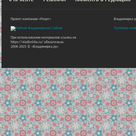
Проект компании «Реарт»
Владимирка ра
Политика кон
При использовании материалов ссылка на
https://vladimirka.ru/ обязательна.
2006-2025 © «Владимирка.ру»