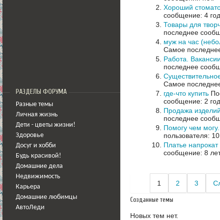
Хороший стомато
сообщение: 4 го
Товары для твор
последнее сообщ
муж на час (неб
Самое последнее
Работа. Вакансии
последнее сообщ
Существительное
Самое последнее
РАЗДЕЛЫ ФОРУМА
где-что купить
Пос
сообщение: 2 го
Разные темы
Продажа изделий
Личная жизнь
последнее сообщ
Дети - цветы жизни!
Помогу чем могу
пользователя: 10
Здоровье
Платье напрокат
Досуг и хобби
сообщение: 8 ле
Будь красивой!
Домашние дела
Недвижимость
1
2
3
С
Карьера
Домашние любимцы
Созданные темы
АвтоЛеди
Новых тем нет.