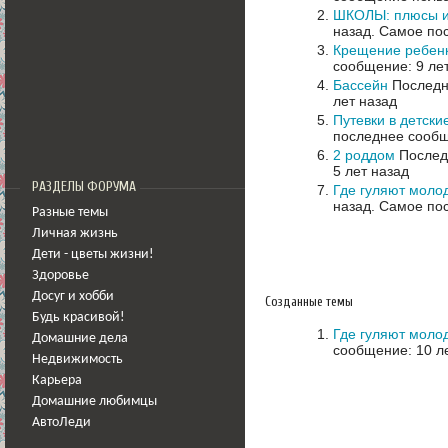
ШКОЛЫ: плюсы и
назад.
Самое пос
Крещение ребен
сообщение: 9 ле
Бассейн
Последне
лет назад
Путевки в детски
последнее сообщ
2 роддом
Последн
5 лет назад
РАЗДЕЛЫ ФОРУМА
Где гуляют моло
назад.
Самое пос
Разные темы
Личная жизнь
Дети - цветы жизни!
Здоровье
Досуг и хобби
Созданные темы
Будь красивой!
Где гуляют моло
Домашние дела
сообщение: 10 ле
Недвижимость
Карьера
Домашние любимцы
АвтоЛеди