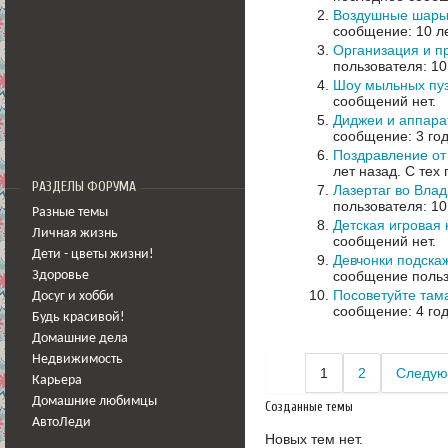
Воздушные шар
сообщение: 10 л
Организация и пр
пользователя: 10
Шоу мыльных пу
сообщений нет.
Диджеи и аппара
сообщение: 3 го
Поздравление от
лет назад.
С тех 
РАЗДЕЛЫ ФОРУМА
Лазертаг во Влад
пользователя: 10
Разные темы
Детская игровая
Личная жизнь
сообщений нет.
Дети - цветы жизни!
Девчонки подска
сообщение польз
Здоровье
Посоветуйте там
Досуг и хобби
сообщение: 4 го
Будь красивой!
Домашние дела
Недвижимость
1
2
Следую
Карьера
Домашние любимцы
Созданные темы
АвтоЛеди
Новых тем нет.