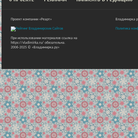
Проект компании «Реарт»
Владимирка ра
Политика кон
При использовании материалов ссылка на
https://vladimirka.ru/ обязательна.
2006-2025 © «Владимирка.ру»