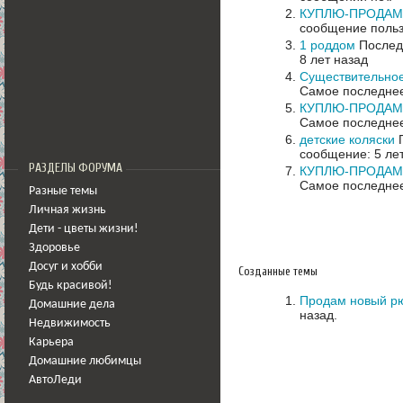
КУПЛЮ-ПРОДАМ-
сообщение польз
1 роддом
Последн
8 лет назад
Существительное
Самое последнее
КУПЛЮ-ПРОДАМ 
Самое последнее
детские коляски
П
сообщение: 5 ле
РАЗДЕЛЫ ФОРУМА
КУПЛЮ-ПРОДАМ 
Самое последнее
Разные темы
Личная жизнь
Дети - цветы жизни!
Здоровье
Досуг и хобби
Созданные темы
Будь красивой!
Продам новый рю
Домашние дела
назад.
Недвижимость
Карьера
Домашние любимцы
АвтоЛеди