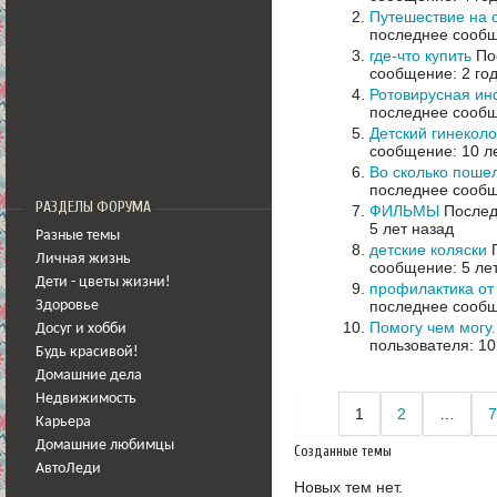
Путешествие на 
последнее сообщ
где-что купить
Пос
сообщение: 2 го
Ротовирусная ин
последнее сообщ
Детский гинеколо
сообщение: 10 л
Во сколько поше
последнее сообщ
РАЗДЕЛЫ ФОРУМА
ФИЛЬМЫ
Послед
5 лет назад
Разные темы
детские коляски
П
Личная жизнь
сообщение: 5 ле
Дети - цветы жизни!
профилактика от
последнее сообщ
Здоровье
Помогу чем могу
Досуг и хобби
пользователя: 10
Будь красивой!
Домашние дела
Недвижимость
1
2
…
7
Карьера
Домашние любимцы
Созданные темы
АвтоЛеди
Новых тем нет.