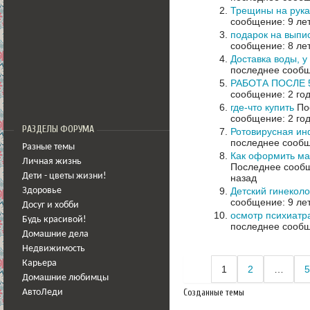
Трещины на рука
сообщение: 9 ле
подарок на выпи
сообщение: 8 ле
Доставка воды, у
последнее сообщ
РАБОТА ПОСЛЕ 
сообщение: 2 го
где-что купить
Пос
сообщение: 2 го
РАЗДЕЛЫ ФОРУМА
Ротовирусная ин
последнее сообщ
Разные темы
Как оформить ма
Личная жизнь
Последнее сообщ
Дети - цветы жизни!
назад
Детский гинеколо
Здоровье
сообщение: 9 ле
Досуг и хобби
осмотр психиатр
Будь красивой!
последнее сообщ
Домашние дела
Недвижимость
Карьера
1
2
…
5
Домашние любимцы
Созданные темы
АвтоЛеди