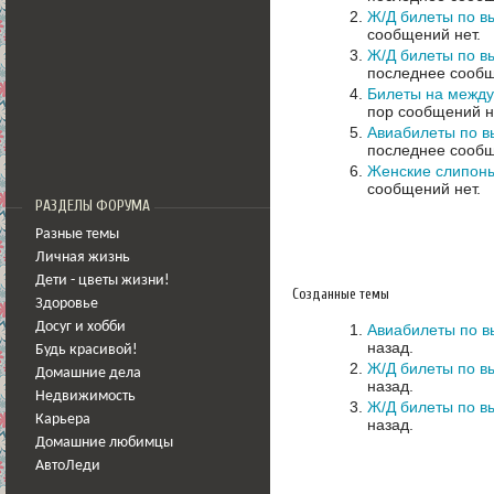
Ж/Д билеты по в
сообщений нет.
Ж/Д билеты по в
последнее сообщ
Билеты на между
пор сообщений н
Авиабилеты по в
последнее сообщ
Женские слипоны
сообщений нет.
РАЗДЕЛЫ ФОРУМА
Разные темы
Личная жизнь
Дети - цветы жизни!
Созданные темы
Здоровье
Досуг и хобби
Авиабилеты по в
назад.
Будь красивой!
Ж/Д билеты по в
Домашние дела
назад.
Недвижимость
Ж/Д билеты по в
Карьера
назад.
Домашние любимцы
АвтоЛеди