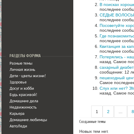
В поисках хорош
последнее сообщ
СЕДЫЕ ВОЛОСЫ!!!
последнее сообщ
Посоветуйте хор
последнее сообщ
Где познакомить
последнее сообщ
Квитанция за ка
последнее сообщ
РАЗДЕЛЫ ФОРУМА
Потерялись - на
назад.
Самое пос
Разные темы
сахарный диабет
Личная жизнь
сообщение: 12 л
Дети - цветы жизни!
пешеходный цент
Самое последнее
Здоровье
Слух или нет? З
Досуг и хобби
назад.
Самое пос
Будь красивой!
Домашние дела
Недвижимость
1
2
…
8
Карьера
Домашние любимцы
Созданные темы
АвтоЛеди
Новых тем нет.