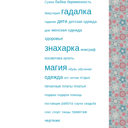
бабка
беременность
Сумки
гадалка
бижутерия
дети
детская одежда
гадание
женская одежда
дом
здоровье
знахарка
инжграф
косметика
купить
магия
обувь
обучение
одежда
отдых
опт
оптом
печатные платы
платья
подарки
подарок
помощь
работа
поставщик
сауна
свадьба
трикотаж
секс
спорт
танцы
чертежи