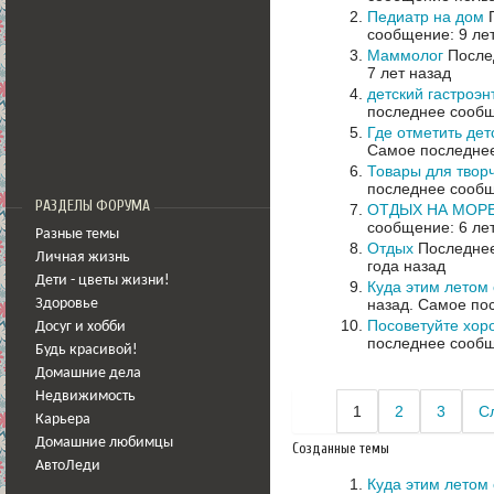
Педиатр на дом
П
сообщение: 9 ле
Маммолог
Послед
7 лет назад
детский гастроэн
последнее сообщ
Где отметить де
Самое последнее
Товары для твор
последнее сообщ
РАЗДЕЛЫ ФОРУМА
ОТДЫХ НА МОРЕ!
сообщение: 6 ле
Разные темы
Отдых
Последнее
Личная жизнь
года назад
Дети - цветы жизни!
Куда этим летом 
назад.
Самое пос
Здоровье
Посоветуйте хор
Досуг и хобби
последнее сообщ
Будь красивой!
Домашние дела
Недвижимость
1
2
3
С
Карьера
Домашние любимцы
Созданные темы
АвтоЛеди
Куда этим летом 