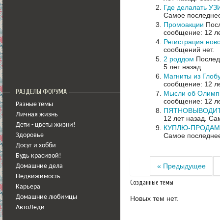
Где делалать УЗИ
Самое последнее
Промоакции
Посл
сообщение: 12 л
Регистрация нов
сообщений нет.
2 роддом
Последн
5 лет назад
Магниты из Глоб
сообщение: 12 л
РАЗДЕЛЫ ФОРУМА
Мысли об Олимп
сообщение: 12 л
Разные темы
ПЯТНОВЫВОДИТЕЛ
Личная жизнь
12 лет назад.
Сам
Дети - цветы жизни!
КУПЛЮ-ПРОДАМ з
Самое последнее
Здоровье
Досуг и хобби
Будь красивой!
« Предыдущее
Домашние дела
Недвижимость
Созданные темы
Карьера
Домашние любимцы
Новых тем нет.
АвтоЛеди