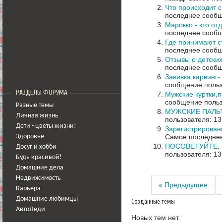
Что происходит 
последнее сообщ
Марокко - кто от
последнее сообщ
Где принимают 
последнее сообщ
Отзывы о детских
последнее сообщ
Завивка карвинг-
сообщение польз
РАЗДЕЛЫ ФОРУМА
Мужские куртки,п
сообщение польз
Разные темы
МУЖСКИЕ ПАЛЬТО 
Личная жизнь
пользователя: 13
Дети - цветы жизни!
Зарегистрирова
Самое последнее
Здоровье
ПОСОВЕТУЙТЕ, 
Досуг и хобби
пользователя: 13
Будь красивой!
Домашние дела
Недвижимость
« Предыдущее
Карьера
Домашние любимцы
Созданные темы
АвтоЛеди
Новых тем нет.