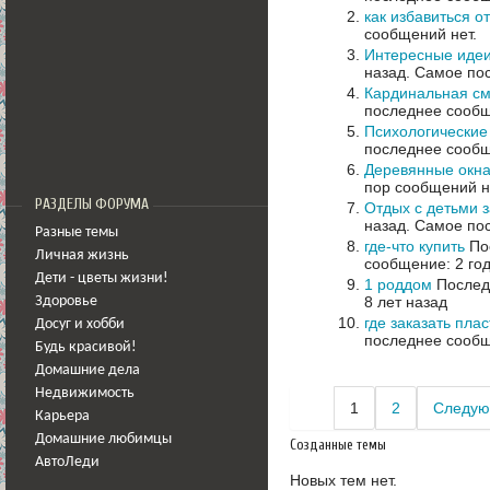
как избавиться от
сообщений нет.
Интересные иде
назад.
Самое пос
Кардинальная с
последнее сообщ
Психологические
последнее сообщ
Деревянные окна
пор сообщений н
РАЗДЕЛЫ ФОРУМА
Отдых с детьми з
назад.
Самое пос
Разные темы
где-что купить
Пос
Личная жизнь
сообщение: 2 го
Дети - цветы жизни!
1 роддом
Последн
8 лет назад
Здоровье
где заказать пла
Досуг и хобби
последнее сообщ
Будь красивой!
Домашние дела
Недвижимость
1
2
Следую
Карьера
Домашние любимцы
Созданные темы
АвтоЛеди
Новых тем нет.