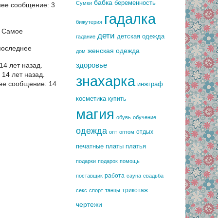
бабка
беременность
Сумки
ее сообщение: 3
гадалка
бижутерия
.
Самое
дети
детская одежда
гадание
последнее
женская одежда
дом
здоровье
4 лет назад.
14 лет назад.
знахарка
ее сообщение: 14
инжграф
косметика
купить
магия
обувь
обучение
одежда
отдых
опт
оптом
печатные платы
платья
подарки
подарок
помощь
работа
поставщик
сауна
свадьба
трикотаж
секс
спорт
танцы
чертежи