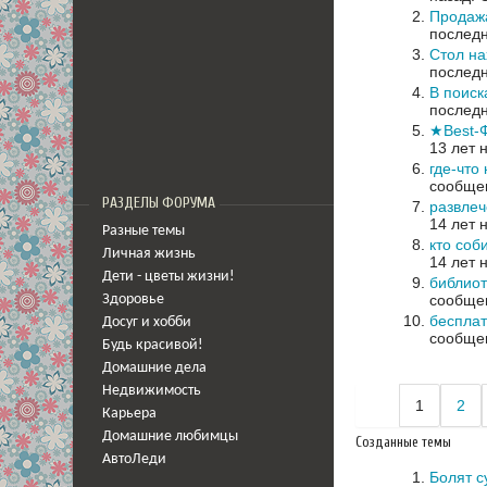
Продажа
последн
Стол на
последн
В поиск
последн
★Best-
13 лет 
где-что 
сообщен
РАЗДЕЛЫ ФОРУМА
развлеч
14 лет 
Разные темы
кто соб
Личная жизнь
14 лет 
Дети - цветы жизни!
библио
сообщен
Здоровье
бесплат
Досуг и хобби
сообщен
Будь красивой!
Домашние дела
Недвижимость
1
2
Карьера
Домашние любимцы
Созданные темы
АвтоЛеди
Болят с