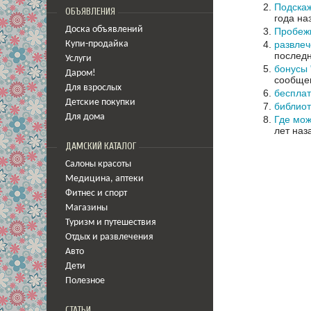
Подскаж
ОБЪЯВЛЕНИЯ
года на
Доска объявлений
Пробеж
развлеч
Купи-продайка
последн
Услуги
бонусы 
Даром!
сообщен
Для взрослых
бесплат
Детские покупки
библио
Для дома
Где мож
лет наз
ДАМСКИЙ КАТАЛОГ
Салоны красоты
Медицина
,
аптеки
Фитнес и спорт
Магазины
Туризм и путешествия
Отдых и развлечения
Авто
Дети
Полезное
СТАТЬИ