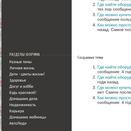
Где найти обору
тех пор сообщени
Где можно купит
сообщение польз
Как можно просто
назад.
Самое пос
РАЗДЕЛЫ ФОРУМА
Созданные темы
Разные темы
Где найти обору
Личная жизнь
сообщение: 4 год
Дети - цветы жизни!
Где найти обору
Здоровье
года назад.
Досуг и хобби
Где можно купит
нет.
Самое после
Будь красивой!
Как можно просто
Домашние дела
сообщение: 4 год
Недвижимость
Карьера
Домашние любимцы
АвтоЛеди