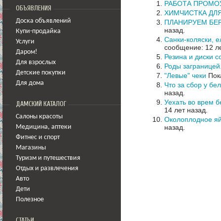
РАБОТА ПРОМО
ОБЪЯВЛЕНИЯ
ХИМЧИСТКА ДЛЯ
Доска объявлений
ПЛАНИРУЕМ БЕ
назад.
Купи-продайка
Санки-коляски, е
Услуги
сообщение: 12 ле
Даром!
Резина и диски с
Для взрослых
Роды заграницей
Детские покупки
"Левые" чеки
Пок
Для дома
Что за сбор у бе
назад.
Уехать во врем б
ДАМСКИЙ КАТАЛОГ
14 лет назад.
Салоны красоты
Околоплодное я
назад.
Медицина
,
аптеки
Фитнес и спорт
Магазины
Туризм и путешествия
Отдых и развлечения
Авто
Дети
Полезное
СТАТЬИ