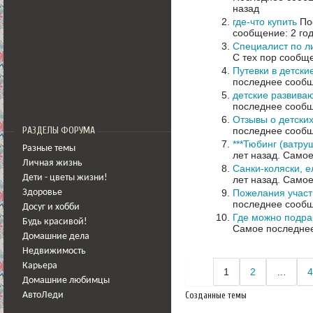
назад
где-что купить
Пос
сообщение: 2 го
Специалист по л
С тех пор сообще
Путевки в детски
последнее сообщ
детские развива
последнее сообщ
Отзывы о детских
последнее сообщ
РАЗДЕЛЫ ФОРУМА
***Тюбинг (ватру
Разные темы
лет назад.
Самое
Личная жизнь
Санки-коляски, е
Дети - цветы жизни!
лет назад.
Самое
Пожелания участ
Здоровье
последнее сообщ
Досуг и хобби
Где можно подра
Будь красивой!
Самое последнее
Домашние дела
Недвижимость
Карьера
1
2
…
4
Домашние любимцы
Созданные темы
АвтоЛеди