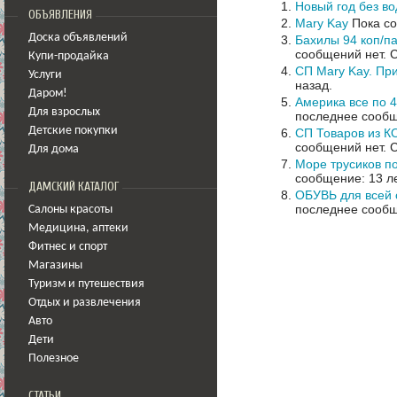
Новый год без в
ОБЪЯВЛЕНИЯ
Mary Kay
Пока со
Доска объявлений
Бахилы 94 коп/п
сообщений нет.
С
Купи-продайка
СП Mary Kay. Пр
Услуги
назад.
Даром!
Америка все по 4
Для взрослых
последнее сообщ
Детские покупки
СП Товаров из
сообщений нет.
С
Для дома
Море трусиков п
сообщение: 13 ле
ДАМСКИЙ КАТАЛОГ
ОБУВЬ для всей с
последнее сообщ
Салоны красоты
Медицина
,
аптеки
Фитнес и спорт
Магазины
Туризм и путешествия
Отдых и развлечения
Авто
Дети
Полезное
СТАТЬИ