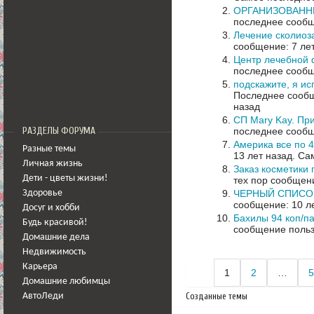
ОРГАНИЗОВАНН
последнее сообщ
Лечение сколиоз
сообщение: 7 ле
Центр лечебной 
последнее сообщ
подскажите, я ис
Последнее сообщ
назад
СП Mary Kay. Пр
последнее сообщ
РАЗДЕЛЫ ФОРУМА
Америка все по 4
Разные темы
13 лет назад.
Сам
Личная жизнь
Заказ косметики 
Дети - цветы жизни!
тех пор сообщени
ЧЕРНЫЙ СПИСО
Здоровье
сообщение: 10 л
Досуг и хобби
Бахилы 94 коп/п
Будь красивой!
сообщение польз
Домашние дела
Недвижимость
Карьера
1
2
…
5
Домашние любимцы
Созданные темы
АвтоЛеди