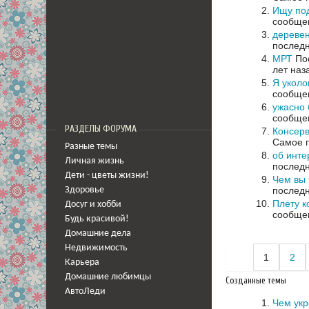
Ищу по
сообщен
деревен
последн
МРТ
Пос
лет наз
Я уколо
сообщен
ужасно 
сообщен
РАЗДЕЛЫ ФОРУМА
Консерв
Самое п
Разные темы
об инте
Личная жизнь
последн
Дети - цветы жизни!
Чем вы 
последн
Здоровье
Плету к
Досуг и хобби
сообщен
Будь красивой!
Домашние дела
Недвижимость
1
2
Карьера
Домашние любимцы
Созданные темы
АвтоЛеди
Чем укр