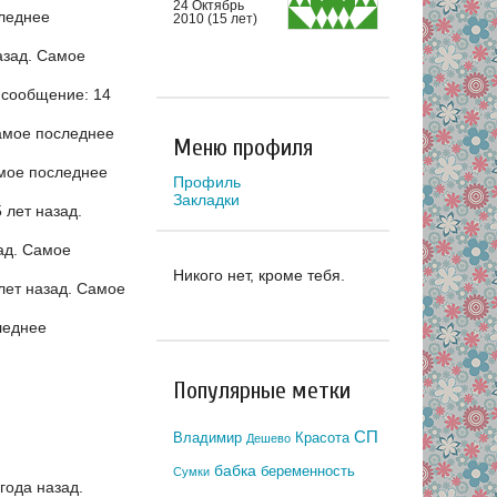
24 Октябрь
леднее
2010 (15 лет)
азад.
Самое
 сообщение: 14
мое последнее
Меню профиля
мое последнее
Профиль
Закладки
 лет назад.
ад.
Самое
Никого нет, кроме тебя.
лет назад.
Самое
леднее
Популярные метки
СП
Владимир
Красота
Дешево
бабка
беременность
Сумки
года назад.