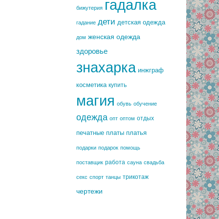
гадалка
бижутерия
дети
детская одежда
гадание
женская одежда
дом
здоровье
знахарка
инжграф
косметика
купить
магия
обувь
обучение
одежда
отдых
опт
оптом
печатные платы
платья
подарки
подарок
помощь
работа
поставщик
сауна
свадьба
трикотаж
секс
спорт
танцы
чертежи