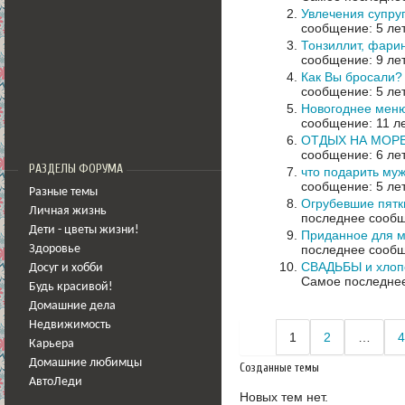
Увлечения супру
сообщение: 5 ле
Тонзиллит, фари
сообщение: 9 ле
Как Вы бросали?
сообщение: 5 ле
Новогоднее мен
сообщение: 11 л
ОТДЫХ НА МОРЕ!
сообщение: 6 ле
РАЗДЕЛЫ ФОРУМА
что подарить му
сообщение: 5 ле
Разные темы
Огрубевшие пятк
Личная жизнь
последнее сообщ
Дети - цветы жизни!
Приданное для 
последнее сообщ
Здоровье
СВАДЬБЫ и хлоп
Досуг и хобби
Самое последнее
Будь красивой!
Домашние дела
Недвижимость
1
2
…
4
Карьера
Домашние любимцы
Созданные темы
АвтоЛеди
Новых тем нет.