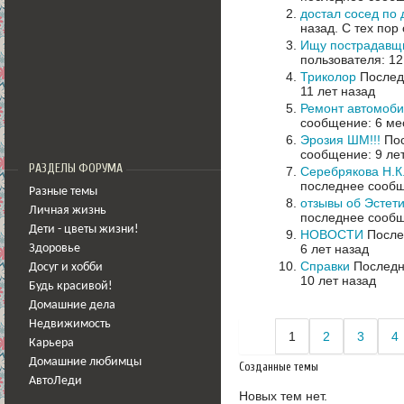
достал сосед по 
назад.
С тех пор
Ищу пострадавщи
пользователя: 12
Триколор
Последн
11 лет назад
Ремонт автомоб
сообщение: 6 ме
Эрозия ШМ!!!
Пос
сообщение: 9 ле
РАЗДЕЛЫ ФОРУМА
Серебрякова Н.К
последнее сообщ
Разные темы
отзывы об Эстет
Личная жизнь
последнее сообщ
Дети - цветы жизни!
НОВОСТИ
Послед
6 лет назад
Здоровье
Cправки
Последне
Досуг и хобби
10 лет назад
Будь красивой!
Домашние дела
Недвижимость
1
2
3
4
Карьера
Домашние любимцы
Созданные темы
АвтоЛеди
Новых тем нет.