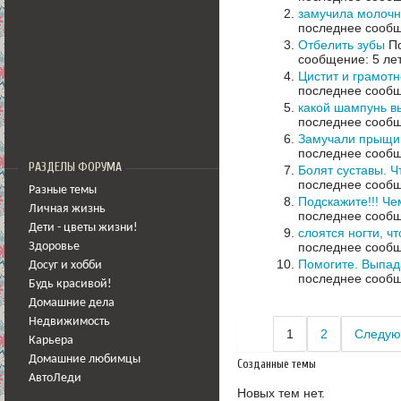
замучила молочниц
последнее сообщ
Отбелить зубы
По
сообщение: 5 ле
Цистит и грамот
последнее сообщ
какой шампунь в
последнее сообщ
Замучали прыщи,
последнее сообщ
РАЗДЕЛЫ ФОРУМА
Болят суставы. Ч
последнее сообщ
Разные темы
Подскажите!!! Че
Личная жизнь
последнее сообщ
Дети - цветы жизни!
слоятся ногти, ч
последнее сообщ
Здоровье
Помогите. Выпад
Досуг и хобби
последнее сообщ
Будь красивой!
Домашние дела
Недвижимость
1
2
Следую
Карьера
Домашние любимцы
Созданные темы
АвтоЛеди
Новых тем нет.