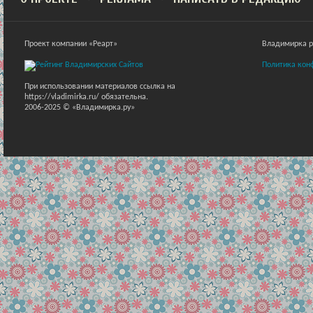
Проект компании «Реарт»
Владимирка ра
Политика кон
При использовании материалов ссылка на
https://vladimirka.ru/ обязательна.
2006-2025 © «Владимирка.ру»