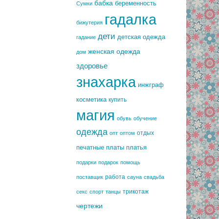
бабка
беременность
Сумки
гадалка
бижутерия
дети
детская одежда
гадание
женская одежда
дом
здоровье
знахарка
инжграф
косметика
купить
магия
обувь
обучение
одежда
отдых
опт
оптом
печатные платы
платья
подарки
подарок
помощь
работа
поставщик
сауна
свадьба
трикотаж
секс
спорт
танцы
чертежи