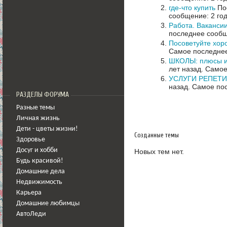
где-что купить
Пос
сообщение: 2 го
Работа. Вакансии
последнее сообщ
Посоветуйте хор
Самое последнее
ШКОЛЫ: плюсы и
лет назад.
Самое
УСЛУГИ РЕПЕТИТ
назад.
Самое пос
РАЗДЕЛЫ ФОРУМА
Разные темы
Личная жизнь
Дети - цветы жизни!
Созданные темы
Здоровье
Досуг и хобби
Новых тем нет.
Будь красивой!
Домашние дела
Недвижимость
Карьера
Домашние любимцы
АвтоЛеди