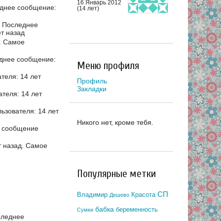
16 Январь 2012
днее сообщение:
(14 лет)
Последнее
т назад
.
Самое
днее сообщение:
Меню профиля
теля: 14 лет
Профиль
Закладки
теля: 14 лет
зователя: 14 лет
Никого нет, кроме тебя.
 сообщение
 назад.
Самое
Популярные метки
СП
Владимир
Красота
Дешево
бабка
беременность
Сумки
следнее