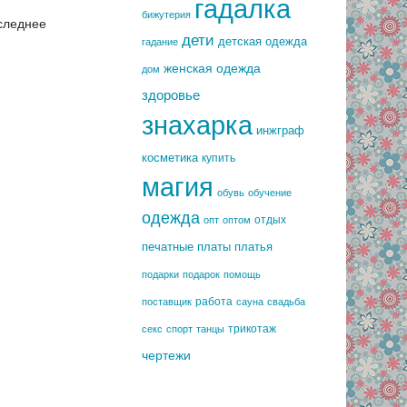
гадалка
бижутерия
следнее
дети
детская одежда
гадание
женская одежда
дом
здоровье
знахарка
инжграф
косметика
купить
магия
обувь
обучение
одежда
отдых
опт
оптом
печатные платы
платья
подарки
подарок
помощь
работа
поставщик
сауна
свадьба
трикотаж
секс
спорт
танцы
чертежи