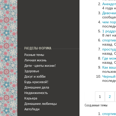
Анекдо
4 года 
Девочки
сообщен
чем пор
последн
1 родд
8 лет н
спортив
назад.
РАЗДЕЛЫ ФОРУМА
простуди
назад.
Разные темы
Где мож
Личная жизнь
назад.
Дети - цветы жизни!
Как ваш
пользов
Здоровье
Черный 
Досуг и хобби
последн
Будь красивой!
Домашние дела
Недвижимость
1
2
Карьера
Домашние любимцы
Созданные темы
АвтоЛеди
спортив