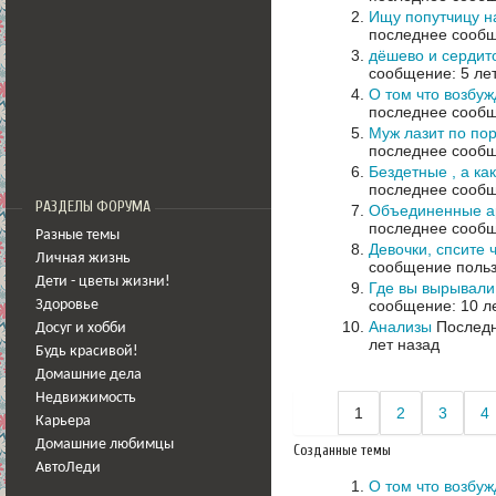
Ищу попутчицу н
последнее сообщ
дёшево и сердит
сообщение: 5 ле
О том что возбуж
последнее сообщ
Муж лазит по по
последнее сообщ
Бездетные , а ка
последнее сообщ
РАЗДЕЛЫ ФОРУМА
Объединенные а
последнее сообщ
Разные темы
Девочки, спсите 
Личная жизнь
сообщение польз
Дети - цветы жизни!
Где вы вырывали
сообщение: 10 л
Здоровье
Анализы
Последн
Досуг и хобби
лет назад
Будь красивой!
Домашние дела
Недвижимость
1
2
3
4
Карьера
Домашние любимцы
Созданные темы
АвтоЛеди
О том что возбуж