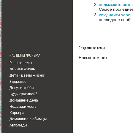
подскажите инте
Самое последнее
хочу найти хорош
последнее сообщ
Созданные темы
РАЗДЕЛЫ ФОРУМА
Новых тем нет.
Разные темы
Личная жизнь
Дети - цветы жизни!
Здоровье
Досуг и хобби
Будь красивой!
Домашние дела
Недвижимость
Карьера
Домашние любимцы
АвтоЛеди