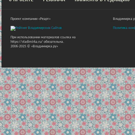
Проект компании «Реарт»
Владимирка ра
Политика кон
При использовании материалов ссылка на
https://vladimirka.ru/ обязательна.
2006-2025 © «Владимирка.ру»