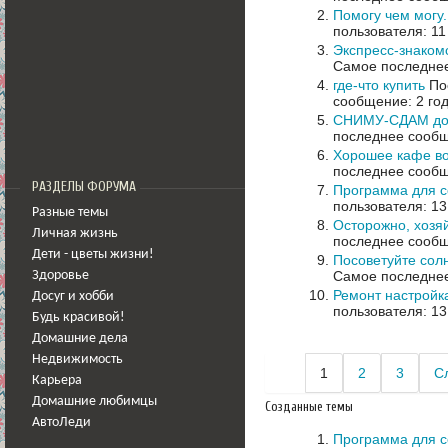
Помогу чем могу
пользователя: 11
Экспресс-знаком
Самое последнее
где-что купить
Пос
сообщение: 2 го
СНИМУ-СДАМ дом
последнее сообщ
Хорошее кафе в
последнее сообщ
РАЗДЕЛЫ ФОРУМА
Программа для с
пользователя: 13
Разные темы
Осторожно, хозяй
Личная жизнь
последнее сообщ
Дети - цветы жизни!
Посоветуйте сол
Самое последнее
Здоровье
Ремонт настройк
Досуг и хобби
пользователя: 13
Будь красивой!
Домашние дела
Недвижимость
1
2
3
С
Карьера
Домашние любимцы
Созданные темы
АвтоЛеди
Программа для с