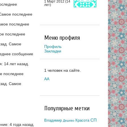
1 Март 2012 (14
оследнее
лет)
Самое последнее
мое последнее
ое последнее
Меню профиля
азад.
Самое
Профиль
Закладки
еднее сообщение
 14 лет назад.
1 человек на сайте.
е последнее
AA
азад.
Самое
Популярные метки
СП
Владимир
Красота
Дешево
ие: 4 года назад.