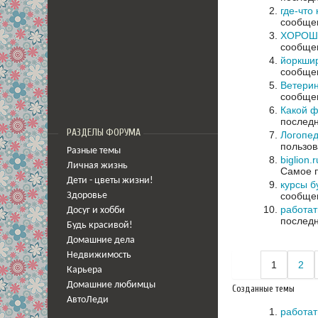
где-что 
сообщен
ХОРОШ
сообщен
йоркшир
сообщен
Ветерин
сообщен
Какой ф
последн
РАЗДЕЛЫ ФОРУМА
Логопед
пользов
Разные темы
biglion.
Личная жизнь
Самое п
Дети - цветы жизни!
курсы б
сообщен
Здоровье
работат
Досуг и хобби
последн
Будь красивой!
Домашние дела
Недвижимость
1
2
Карьера
Домашние любимцы
Созданные темы
АвтоЛеди
работат