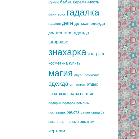
бабка
беременность
Сумки
гадалка
бижутерия
дети
детская одежда
гадание
женская одежда
дом
здоровье
знахарка
инжграф
косметика
купить
магия
обувь
обучение
одежда
отдых
опт
оптом
печатные платы
платья
подарки
подарок
помощь
работа
поставщик
сауна
свадьба
трикотаж
секс
спорт
танцы
чертежи