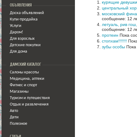
курящие девушк
ОБЪЯВЛЕНИЯ
центральный хор
Доска объявлений
московский фина
сообщение: 12 ле
Купи-продайка
летуаль, рив гош
Услуги
сообщение: 12 ле
Даром!
протеин
Пока со
Для взрослых
стопхам!!!!!!!
Пока
Детские покупки
зубы особы
Пока 
Для дома
ДАМСКИЙ КАТАЛОГ
Салоны красоты
Медицина
,
аптеки
Фитнес и спорт
Магазины
Туризм и путешествия
Отдых и развлечения
Авто
Дети
Полезное
СТАТЬИ