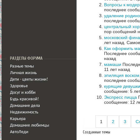
Вопросы к моде
последнее сообщ
удаление родино
последнее сообщ
центральный хор
пор сообщений н
московский фина
лет назад.
Самое
Как оформить ма
Последнее сообщ
назад
РАЗДЕЛЫ ФОРУМА
мамаши
Последне
Разные темы
11 лет назад
Личная жизнь
эпиляция воском
Дети - цветы жизни!
последнее сообщ
курящие девушк
Здоровье
сообщение: 5 ле
Досуг и хобби
Экспресс пицца
П
Будь красивой!
сообщение: 12 л
Домашние дела
Недвижимость
Карьера
1
2
3
С
Домашние любимцы
Созданные темы
АвтоЛеди