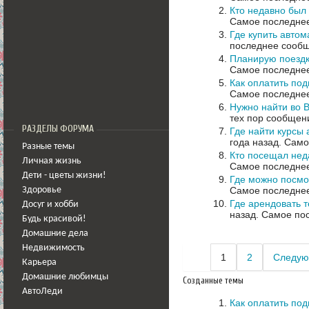
Кто недавно был
Самое последнее
Где купить автом
последнее сообщ
Планирую поездк
Самое последнее
Как оплатить под
Самое последнее
Нужно найти во 
тех пор сообщени
РАЗДЕЛЫ ФОРУМА
Где найти курсы 
года назад.
Само
Разные темы
Кто посещал нед
Личная жизнь
Самое последнее
Дети - цветы жизни!
Где можно посмо
Самое последнее
Здоровье
Где арендовать 
Досуг и хобби
назад.
Самое пос
Будь красивой!
Домашние дела
Недвижимость
1
2
Следую
Карьера
Домашние любимцы
Созданные темы
АвтоЛеди
Как оплатить под