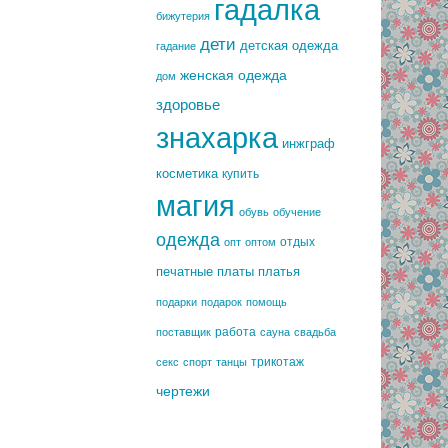
гадалка
бижутерия
дети
детская одежда
гадание
женская одежда
дом
здоровье
знахарка
инжграф
косметика
купить
магия
обувь
обучение
одежда
отдых
опт
оптом
печатные платы
платья
подарки
подарок
помощь
работа
поставщик
сауна
свадьба
трикотаж
секс
спорт
танцы
чертежи