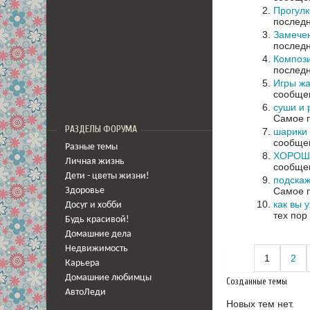
Прогулк
последн
Замечен
последн
Композ
последн
Игры жа
сообщен
суши и 
Самое п
РАЗДЕЛЫ ФОРУМА
шарики 
сообщен
Разные темы
ХОРОШ
Личная жизнь
сообщен
Дети - цветы жизни!
подскаж
Самое п
Здоровье
как вы 
Досуг и хобби
тех пор
Будь красивой!
Домашние дела
Недвижимость
1
2
Карьера
Домашние любимцы
Созданные темы
АвтоЛеди
Новых тем нет.