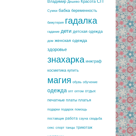
СП
Владимир
Красота
Дешево
бабка
беременность
Сумки
гадалка
бижутерия
дети
детская одежда
гадание
женская одежда
дом
здоровье
знахарка
инжграф
косметика
купить
магия
обувь
обучение
одежда
отдых
опт
оптом
печатные платы
платья
подарки
подарок
помощь
работа
поставщик
сауна
свадьба
трикотаж
секс
спорт
танцы