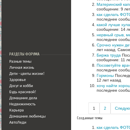
Материнский кап
сообщение: 9 ле
как сделать Ф
последнее сообщ
какой лучше хул
сообщение: 14 л
нервный срыв, м
последнее сообщ
Срочно нужен де
лет назад.
Самое
РАЗДЕЛЫ ФОРУМА
Биржа труда
Посл
сообщение: 11 л
Разные темы
Посоветуйте вра
Личная жизнь
последнее сообщ
Дети - цветы жизни!
Гормоны
Последн
12 лет назад
Здоровье
хочу найти хорош
Досуг и хобби
последнее сообщ
Будь красивой!
Домашние дела
Недвижимость
1
2
Следую
Карьера
Домашние любимцы
Созданные темы
АвтоЛеди
как сделать Ф