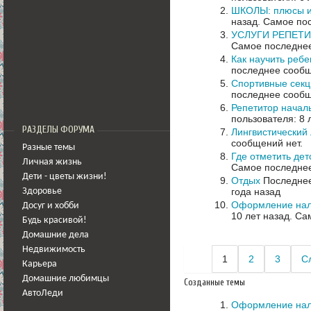
ШКОЛЫ: плюсы и
назад.
Самое пос
УСЛУГИ РЕПЕТИТ
Самое последнее
Как научить ребе
последнее сообщ
Спортивные секц
последнее сообщ
Репетитор началь
пользователя: 8 
РАЗДЕЛЫ ФОРУМА
Лингвистический 
сообщений нет.
Разные темы
Где отметить де
Личная жизнь
Самое последнее
Дети - цветы жизни!
Отдых
Последнее
года назад
Здоровье
Оформление нало
Досуг и хобби
10 лет назад.
Сам
Будь красивой!
Домашние дела
Недвижимость
1
2
3
С
Карьера
Домашние любимцы
Созданные темы
АвтоЛеди
Оформление нало