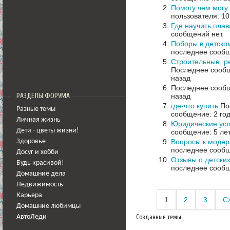
Помогу чем могу
пользователя: 10
Где научить плав
сообщений нет.
Поборы в детском
последнее сообщ
Строительные, р
Последнее сообщ
назад
Последнее сообщ
назад
РАЗДЕЛЫ ФОРУМА
где-что купить
Пос
Разные темы
сообщение: 2 го
Личная жизнь
Юридические усл
Дети - цветы жизни!
сообщение: 5 ле
Вопросы к моде
Здоровье
последнее сообщ
Досуг и хобби
Отзывы о детских
Будь красивой!
последнее сообщ
Домашние дела
Недвижимость
Карьера
1
2
3
С
Домашние любимцы
Созданные темы
АвтоЛеди