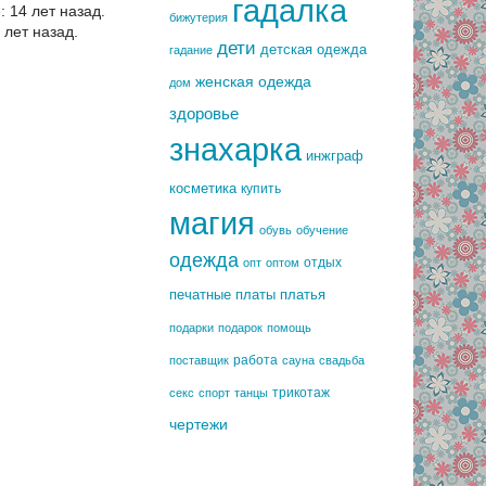
гадалка
 14 лет назад.
бижутерия
лет назад.
дети
детская одежда
гадание
женская одежда
дом
здоровье
знахарка
инжграф
косметика
купить
магия
обувь
обучение
одежда
отдых
опт
оптом
печатные платы
платья
подарки
подарок
помощь
работа
поставщик
сауна
свадьба
трикотаж
секс
спорт
танцы
чертежи