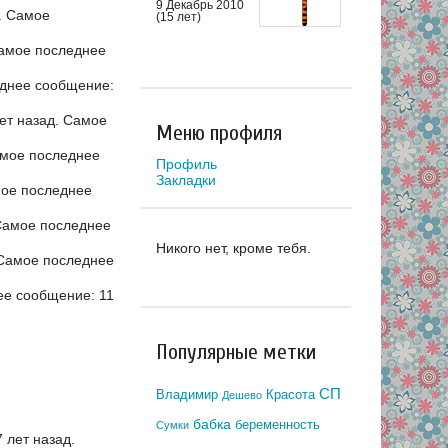
9 Декабрь 2010
.
Самое
(15 лет)
амое последнее
днее сообщение:
ет назад.
Самое
Меню профиля
мое последнее
Профиль
Закладки
ое последнее
амое последнее
Никого нет, кроме тебя.
Самое последнее
е сообщение: 11
Популярные метки
СП
Владимир
Красота
Дешево
бабка
беременность
Сумки
 лет назад.