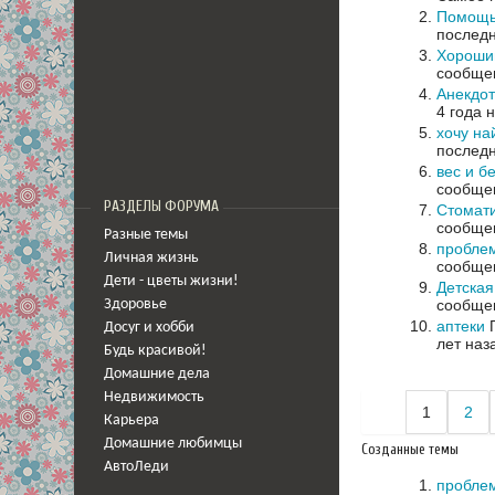
Помощь
последн
Хороши
сообщен
Анекдо
4 года 
хочу на
последн
вес и б
сообщен
РАЗДЕЛЫ ФОРУМА
Стомати
сообщен
Разные темы
пробле
Личная жизнь
сообщен
Дети - цветы жизни!
Детская
сообщен
Здоровье
аптеки
П
Досуг и хобби
лет наз
Будь красивой!
Домашние дела
Недвижимость
1
2
Карьера
Домашние любимцы
Созданные темы
АвтоЛеди
пробле