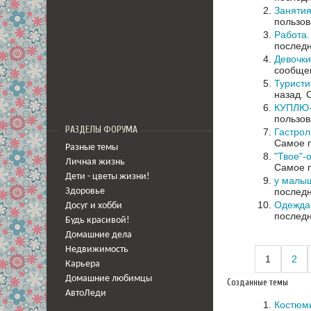
Заняти
пользов
Работа.
последн
Девочки
сообщен
Туристи
назад.
КУПЛЮ-
пользов
РАЗДЕЛЫ ФОРУМА
Гастро
Самое п
Разные темы
"Твое"-
Личная жизнь
Самое п
Дети - цветы жизни!
у малыш
последн
Здоровье
Одежда
Досуг и хобби
последн
Будь красивой!
Домашние дела
Недвижимость
1
2
Карьера
Домашние любимцы
Созданные темы
АвтоЛеди
Костюмы