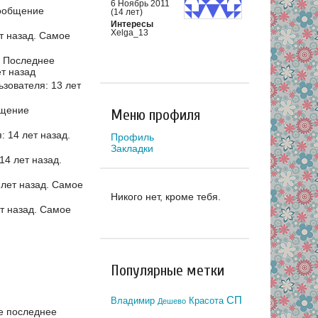
6 Ноябрь 2011
ообщение
(14 лет)
Интересы
Xelga_13
т назад.
Самое
Последнее
т назад
зователя: 13 лет
щение
Меню профиля
 14 лет назад.
Профиль
Закладки
4 лет назад.
лет назад.
Самое
Никого нет, кроме тебя.
т назад.
Самое
Популярные метки
СП
Владимир
Красота
Дешево
е последнее