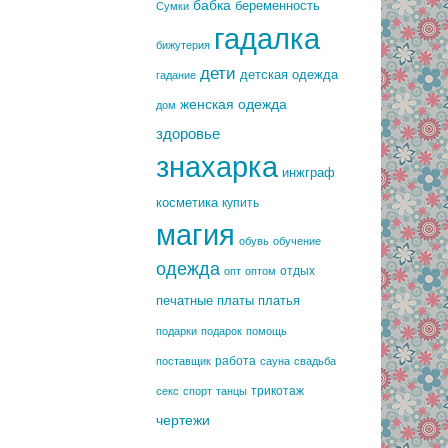
бабка
беременность
Сумки
гадалка
бижутерия
дети
детская одежда
гадание
женская одежда
дом
здоровье
знахарка
инжграф
косметика
купить
магия
обувь
обучение
одежда
отдых
опт
оптом
печатные платы
платья
подарки
подарок
помощь
работа
поставщик
сауна
свадьба
трикотаж
секс
спорт
танцы
чертежи