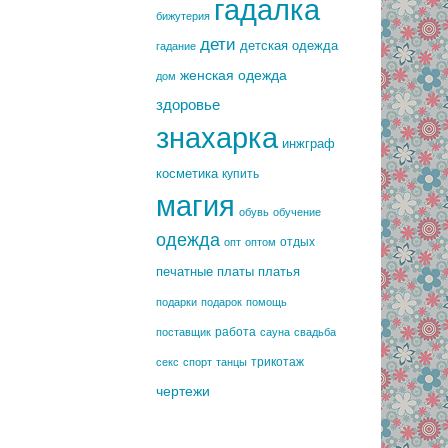
гадалка
бижутерия
дети
детская одежда
гадание
женская одежда
дом
здоровье
знахарка
инжграф
косметика
купить
магия
обувь
обучение
одежда
отдых
опт
оптом
печатные платы
платья
подарки
подарок
помощь
работа
поставщик
сауна
свадьба
трикотаж
секс
спорт
танцы
чертежи