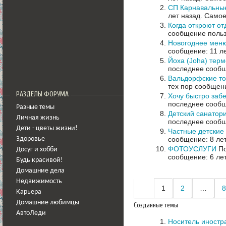
СП Карнавальные
лет назад.
Самое
Когда откроют о
сообщение польз
Новогоднее мен
сообщение: 11 л
Йоха (Joha) терм
последнее сообщ
Вальдорфские то
тех пор сообщени
РАЗДЕЛЫ ФОРУМА
Хочу быстро заб
последнее сообщ
Разные темы
Детский санатор
Личная жизнь
последнее сообщ
Дети - цветы жизни!
Частные детские
сообщение: 8 ле
Здоровье
ФОТОУСЛУГИ
По
Досуг и хобби
сообщение: 6 ле
Будь красивой!
Домашние дела
Недвижимость
1
2
…
8
Карьера
Домашние любимцы
Созданные темы
АвтоЛеди
Носитель иностр