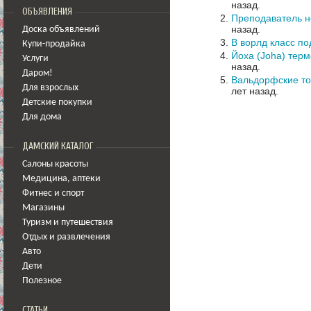
назад.
ОБЪЯВЛЕНИЯ
Преподаватель н
назад.
Доска объявлений
В ворлд класс п
Купи-продайка
Йоха (Joha) терм
Услуги
назад.
Даром!
Вальдорфские то
Для взрослых
лет назад.
Детские покупки
Для дома
ДАМСКИЙ КАТАЛОГ
Салоны красоты
Медицина
,
аптеки
Фитнес и спорт
Магазины
Туризм и путешествия
Отдых и развлечения
Авто
Дети
Полезное
СТАТЬИ