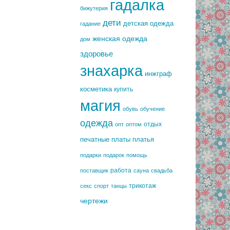
гадалка
бижутерия
дети
детская одежда
гадание
женская одежда
дом
здоровье
знахарка
инжграф
косметика
купить
магия
обувь
обучение
одежда
отдых
опт
оптом
печатные платы
платья
подарки
подарок
помощь
работа
поставщик
сауна
свадьба
трикотаж
секс
спорт
танцы
чертежи