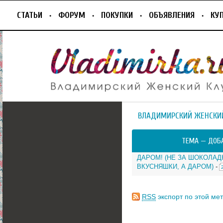
СТАТЬИ
ФОРУМ
ПОКУПКИ
ОБЪЯВЛЕНИЯ
КУ
ВЛАДИМИРСКИЙ ЖЕНСКИ
ТЕМА —
ДОБ
ДАРОМ! (НЕ ЗА ШОКОЛАД
ВКУСНЯШКИ, А ДАРОМ)
-
RSS
экспорт по этой мет