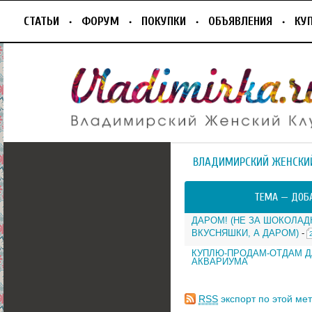
СТАТЬИ
ФОРУМ
ПОКУПКИ
ОБЪЯВЛЕНИЯ
КУ
ВЛАДИМИРСКИЙ ЖЕНСКИ
ТЕМА —
ДОБ
ДАРОМ! (НЕ ЗА ШОКОЛАД
ВКУСНЯШКИ, А ДАРОМ)
-
КУПЛЮ-ПРОДАМ-ОТДАМ Д
АКВАРИУМА
RSS
экспорт по этой мет