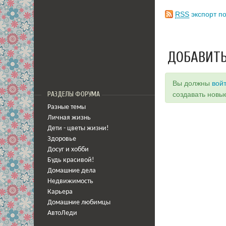
RSS
экспорт по
ДОБАВИТЬ
Вы должны
вой
РАЗДЕЛЫ ФОРУМА
создавать новы
Разные темы
Личная жизнь
Дети - цветы жизни!
Здоровье
Досуг и хобби
Будь красивой!
Домашние дела
Недвижимость
Карьера
Домашние любимцы
АвтоЛеди