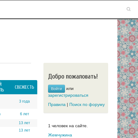
Добро пожаловать!
Й
СВЕЖЕСТЬ
или
Войти
ЛЬ
зарегистрироваться
3 года
Правила
|
Поиск по форуму
h
6 лет
13 лет
1 человек на сайте.
13 лет
Жемчужина