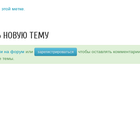
 этой метке.
 НОВУЮ ТЕМУ
ти на форум
или
чтобы оставлять комментари
зарегистрироваться
е темы.