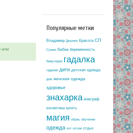
Популярные метки
СП
Владимир
Красота
Дешево
и или
бабка
беременность
Сумки
гадалка
бижутерия
дети
детская одежда
гадание
женская одежда
дом
здоровье
знахарка
инжграф
косметика
купить
магия
обувь
обучение
одежда
отдых
опт
оптом