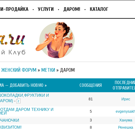
ПИ-ПРОДАЙКА
УСЛУГИ
ДАРОМ!
КАТАЛОГ
 ЖЕНСКИЙ ФОРУМ
»
МЕТКИ
» ДАРОМ
ПОСЛЕДНИ
МА —
ДОБАВИТЬ НОВУЮ »
СООБЩЕНИЯ
ОТПРАВИТЕ
 ШОКОЛАДКИ,ФРУКТИКИ И
81
Ирис
ДАРОМ)
-
2
ОТДАМ ДАРОМ ТЕХНИКУ И
5
evgenysak
НЕЙ
ЧАНОЧКИ
3
Ханума
КВИЗИТОМ!
8
Ренешка