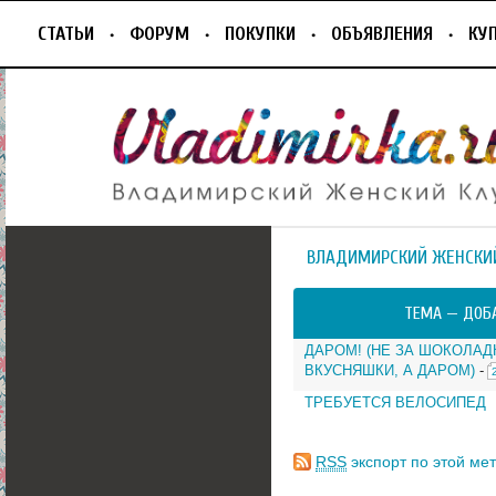
СТАТЬИ
ФОРУМ
ПОКУПКИ
ОБЪЯВЛЕНИЯ
КУ
ВЛАДИМИРСКИЙ ЖЕНСКИ
ТЕМА —
ДОБ
ДАРОМ! (НЕ ЗА ШОКОЛАД
ВКУСНЯШКИ, А ДАРОМ)
-
ТРЕБУЕТСЯ ВЕЛОСИПЕД
RSS
экспорт по этой мет