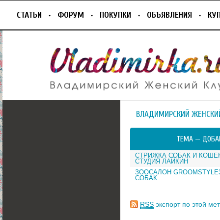
СТАТЬИ
ФОРУМ
ПОКУПКИ
ОБЪЯВЛЕНИЯ
КУ
ВЛАДИМИРСКИЙ ЖЕНСКИ
ТЕМА —
ДОБА
СТРИЖКА СОБАК И КОШЕ
СТУДИЯ ЛАЙКИН
ЗООСАЛОН GROOMSTYLE3
СОБАК
RSS
экспорт по этой мет