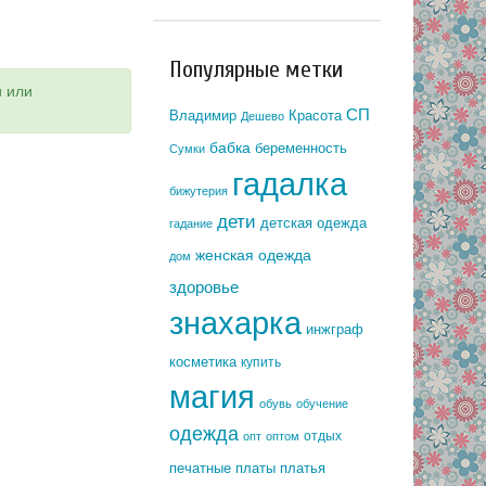
Популярные метки
и или
СП
Владимир
Красота
Дешево
бабка
беременность
Сумки
гадалка
бижутерия
дети
детская одежда
гадание
женская одежда
дом
здоровье
знахарка
инжграф
косметика
купить
магия
обувь
обучение
одежда
отдых
опт
оптом
печатные платы
платья