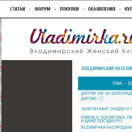
СТАТЬИ
ФОРУМ
ПОКУПКИ
ОБЪЯВЛЕНИЯ
КУ
ВЛАДИМИРСКИЙ ЖЕНСКИ
ТЕМА —
Д
ДАРОМ! (НЕ ЗА ШОКОЛАД
ДАРОМ)
-
2
ЗАМЕЧЕННЫЕ СКИДКИ И 
FABERLIC КОСМЕТИКА, 
И ДАЖЕ ПОСУДА!!!!!!!!
ВСЕМИРНАЯ РАСПРОДАЖА