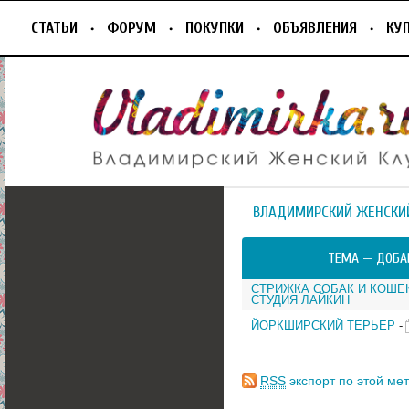
СТАТЬИ
ФОРУМ
ПОКУПКИ
ОБЪЯВЛЕНИЯ
КУ
ВЛАДИМИРСКИЙ ЖЕНСКИ
ТЕМА —
ДОБА
СТРИЖКА СОБАК И КОШЕ
СТУДИЯ ЛАЙКИН
ЙОРКШИРСКИЙ ТЕРЬЕР
-
RSS
экспорт по этой мет